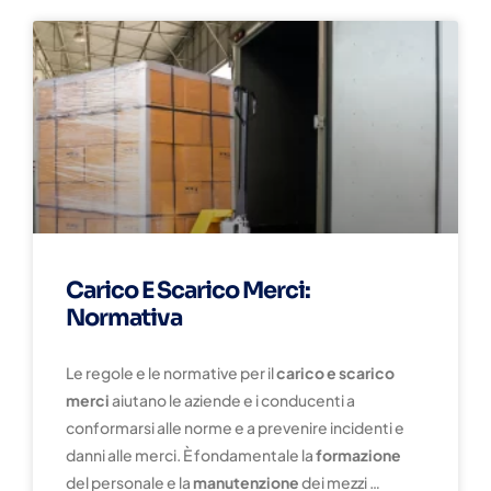
Carico E Scarico Merci:
Normativa
Le regole e le normative per il
carico e scarico
merci
aiutano le aziende e i conducenti a
conformarsi alle norme e a prevenire incidenti e
danni alle merci. È fondamentale la
formazione
del personale e la
manutenzione
dei mezzi …